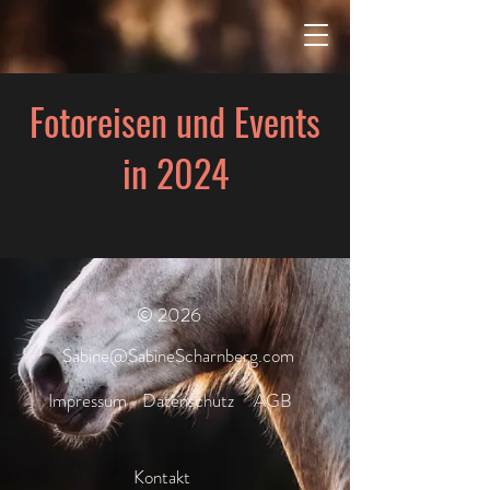
Fotoreisen und Events
in 2024
© 2026
Sabine@SabineScharnberg.com
Impressum
Datenschutz
AGB
Kontakt