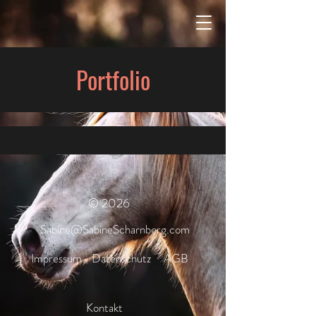
Portfolio
© 2026
Sabine@SabineScharnberg.com
Impressum
Datenschutz
AGB
Kontakt