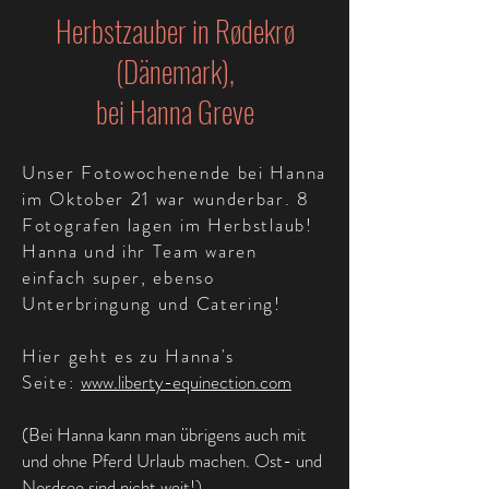
Herbstzauber in Rødekrø
(Dänemark),
bei Hanna Greve
Unser Fotowochenende bei Hanna
im Oktober 21 war wunderbar. 8
Fotografen lagen im Herbstlaub!
Hanna und ihr Team waren
einfach super, ebenso
Unterbringung und Catering!
Hier geht es zu Hanna's
Seite:
www.liberty-equinection.com
(Bei Hanna kann man übrigens auch mit
und ohne Pferd Urlaub machen. Ost- und
Nordsee sind nicht weit!)